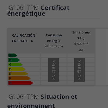
JG1061TPM
Certificat
énergétique
Emisiones
Consumo
CALIFICACIÓN
CO
2
energía
ENERGÉTICA
2
kg CO
/ m
2
2
kW h / m
año
año
A
B
EN COURS
EN COURS
C
D
E
F
G
JG1061TPM
Situation et
environnement