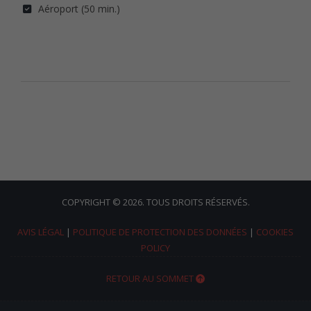
Aéroport (50 min.)
COPYRIGHT © 2026. TOUS DROITS RÉSERVÉS.
AVIS LÉGAL
|
POLITIQUE DE PROTECTION DES DONNÉES
|
COOKIES
POLICY
RETOUR AU SOMMET