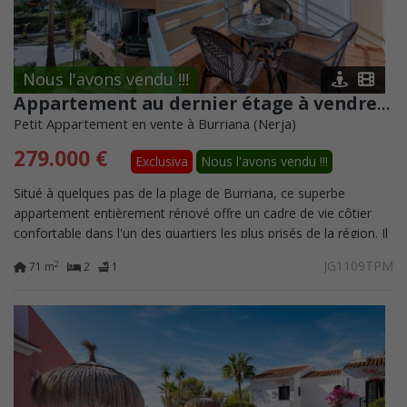
Nous l'avons vendu !!!
Appartement au dernier étage à vendre à Nerja, zone de plage de Burriana
Petit Appartement en vente à Burriana (Nerja)
279.000 €
Exclusiva
Nous l'avons vendu !!!
Situé à quelques pas de la plage de Burriana, ce superbe
appartement entièrement rénové offre un cadre de vie côtier
confortable dans l'un des quartiers les plus prisés de la région. Il
comprend deux...
JG1109TPM
2
71 m
2
1