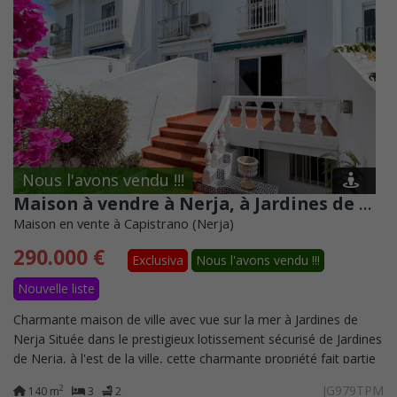
Nous l'avons vendu !!!
Maison à vendre à Nerja, à Jardines de Nerja, juste au-dessus du village de Capistrano
Maison en vente à Capistrano (Nerja)
290.000 €
Exclusiva
Nous l'avons vendu !!!
Nouvelle liste
Charmante maison de ville avec vue sur la mer à Jardines de
Nerja Située dans le prestigieux lotissement sécurisé de Jardines
de Nerja, à l'est de la ville, cette charmante propriété fait partie
d'un...
JG979TPM
2
140 m
3
2