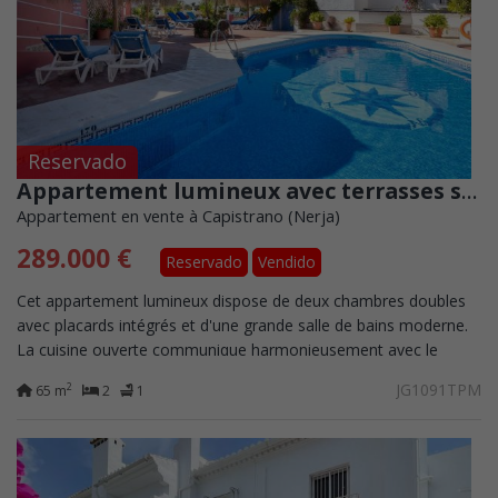
Reservado
Appartement lumineux avec terrasses spacieuses et vue sur la mer à Nerja
Appartement en vente à Capistrano (Nerja)
289.000 €
Reservado
Vendido
Cet appartement lumineux dispose de deux chambres doubles
avec placards intégrés et d'une grande salle de bains moderne.
La cuisine ouverte communique harmonieusement avec le
séjour, créant un espace convivial...
JG1091TPM
2
65 m
2
1