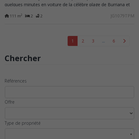
quelques minutes en voiture de la célèbre plage de Burriana et
du centre-ville...
JG1079TPM
2
111 m
2
2
1
2
3
...
6
Chercher
Références
Offre
Type de propriété
▼