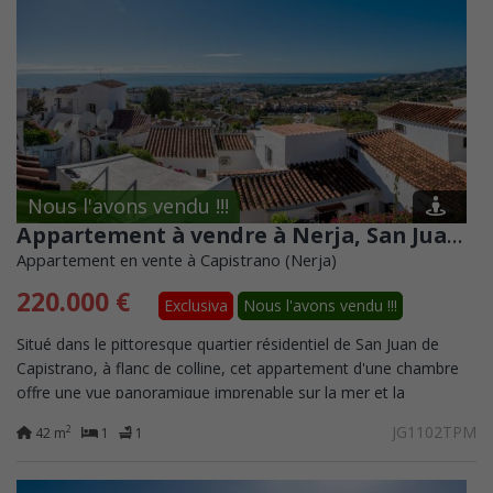
Nous l'avons vendu !!!
Appartement à vendre à Nerja, San Juan de Caspitrano
Appartement en vente à Capistrano (Nerja)
220.000 €
Exclusiva
Nous l'avons vendu !!!
Situé dans le pittoresque quartier résidentiel de San Juan de
Capistrano, à flanc de colline, cet appartement d'une chambre
offre une vue panoramique imprenable sur la mer et la
montagne, ainsi qu'un excellent...
JG1102TPM
2
42 m
1
1