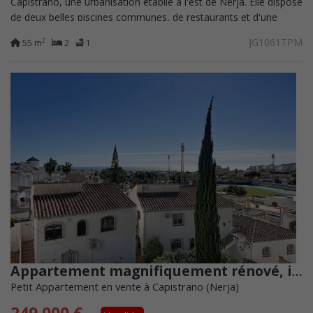
Capistrano, une urbanisation établie à l'est de Nerja. Elle dispose
de deux belles piscines communes, de restaurants et d'une
supérette à...
JG1061TPM
2
55 m
2
1
Appartement magnifiquement rénové, idéalement situé dans l'un des quartiers les plus prisés de Nerja – Paco Romo, juste à côté du charmant village de Capistrano.
Petit Appartement en vente à Capistrano (Nerja)
249.000 €