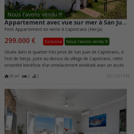
Nous l'avons vendu !!!
Appartement avec vue sur mer à San Juan de Capistrano, terrasses ensoleillées et excellent potentiel locatif.
Petit Appartement en vente à Capistrano (Nerja)
299.000 €
Exclusiva
Nous l'avons vendu !!!
Située dans le quartier très prisé de San Juan de Capistrano, à
l'est de Nerja, juste au-dessus du village de Capistrano, cette
propriété bénéficie d'un emplacement privilégié avec un accès
facile à la...
JG1125TPM
2
55 m
2
2