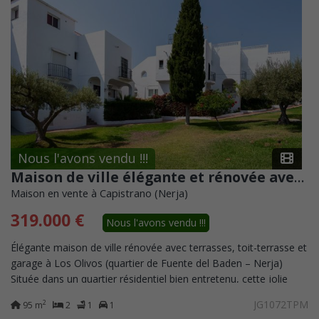
Nous l'avons vendu !!!
Maison de ville élégante et rénovée avec terrasses, toit-terrasse et garage à Los Olivos (quartier de Fuente del Baden – Nerja)
Maison en vente à Capistrano (Nerja)
319.000 €
Nous l'avons vendu !!!
Élégante maison de ville rénovée avec terrasses, toit-terrasse et
garage à Los Olivos (quartier de Fuente del Baden – Nerja)
Située dans un quartier résidentiel bien entretenu, cette jolie
maison mitoyenne...
JG1072TPM
2
95 m
2
1
1