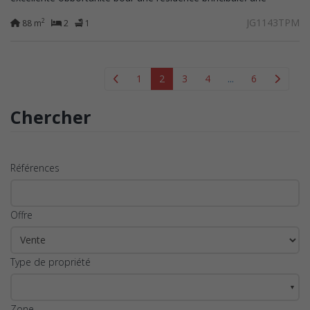
résidence secondaire ou un investissement...
JG1143TPM
2
88 m
2
1
1
2
3
4
...
6
Chercher
Références
Offre
Type de propriété
▼
Zone