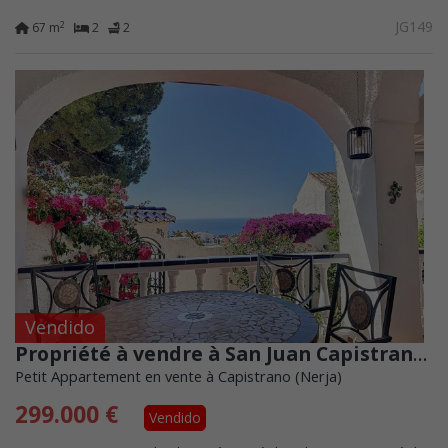
restaurants, des...
JG149
2
67 m
2
2
Vendido
Propriété à vendre à San Juan Capistrano, Nerja
Petit Appartement en vente à Capistrano (Nerja)
299.000 €
Vendido