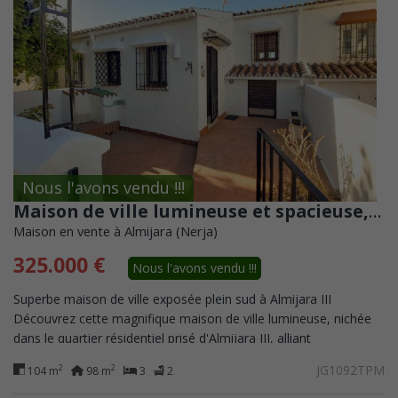
Nous l'avons vendu !!!
Maison de ville lumineuse et spacieuse, orientée plein sud, avec vue sur la mer à Almijara III
Maison en vente à Almijara (Nerja)
325.000 €
Nous l'avons vendu !!!
Superbe maison de ville exposée plein sud à Almijara III
Découvrez cette magnifique maison de ville lumineuse, nichée
dans le quartier résidentiel prisé d'Almijara III, alliant
parfaitement confort moderne...
JG1092TPM
2
2
104 m
98 m
3
2