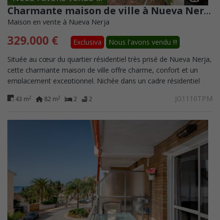
Charmante maison de ville à Nueva Nerja, à proximité de la plage de Burriana et du centre-ville.
Maison en vente à Nueva Nerja
329.000 €
Exclusiva
Nous l'avons vendu !!!
Située au cœur du quartier résidentiel très prisé de Nueva Nerja,
cette charmante maison de ville offre charme, confort et un
emplacement exceptionnel. Nichée dans un cadre résidentiel
paisible, elle se...
JG1110TPM
2
2
43 m
82 m
2
2