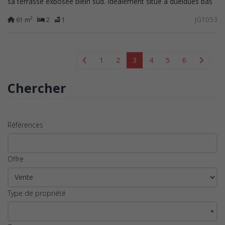
sa terrasse exposée plein sud. Idéalement situé à quelques pas
du centre-ville,...
JG1053
2
61 m
2
1
1
2
3
4
5
6
Chercher
Références
Offre
Type de propriété
▼