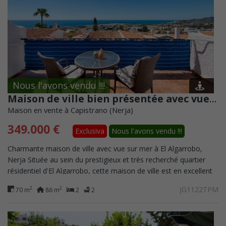
Nous l'avons vendu !!!
Maison de ville bien présentée avec vue sur la mer à El Algarrobo, Nerja
Maison en vente à Capistrano (Nerja)
349.000 €
Exclusiva
Nous l'avons vendu !!!
Charmante maison de ville avec vue sur mer à El Algarrobo,
Nerja Située au sein du prestigieux et très recherché quartier
résidentiel d'El Algarrobo, cette maison de ville est en excellent
état et bénéficie...
JG1122TPM
2
2
70 m
86 m
2
2