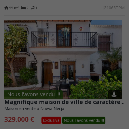
Capistrano, une communauté...
JG1065TPM
2
55 m
2
1
Nous l'avons vendu !!!
Magnifique maison de ville de caractère à vendre à Nueva Nerja, près de la plage de Burriana
Maison en vente à Nueva Nerja
329.000 €
Exclusiva
Nous l'avons vendu !!!